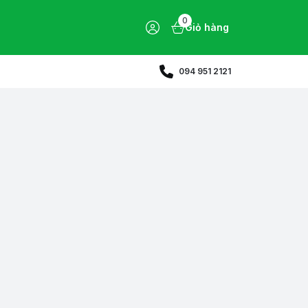
0
Giỏ hàng
094 951 2121