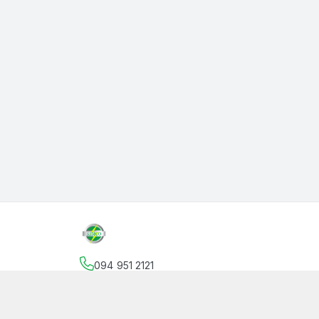
094 951 2121
Địa chỉ
:
145 Vườn Lài, Phường An Phú Đông, Hồ
facebook.com/thanphutung
094 951 2121