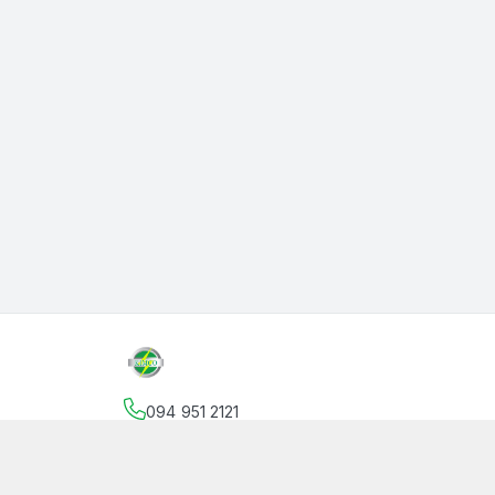
094 951 2121
Địa chỉ
:
145 Vườn Lài, Phường An Phú Đông, Hồ
facebook.com/thanphutung
094 951 2121