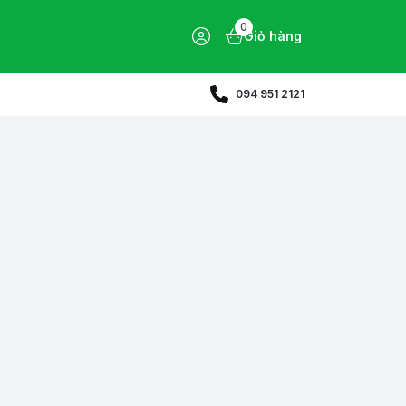
0
Giỏ hàng
094 951 2121