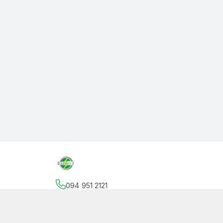
094 951 2121
Địa chỉ
:
145 Vườn Lài, Phường An Phú Đông, Hồ
facebook.com/thanphutung
094 951 2121