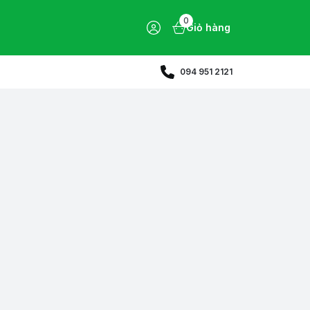
0
Giỏ hàng
094 951 2121