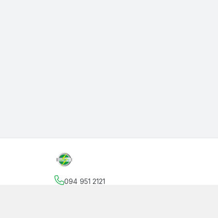
094 951 2121
Địa chỉ
:
145 Vườn Lài, Phường An Phú Đông, Hồ
facebook.com/thanphutung
094 951 2121