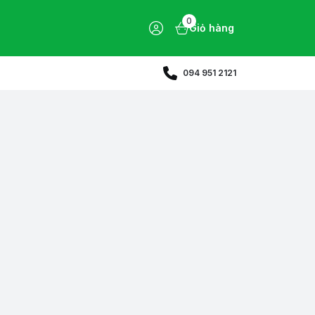
0
Giỏ hàng
094 951 2121