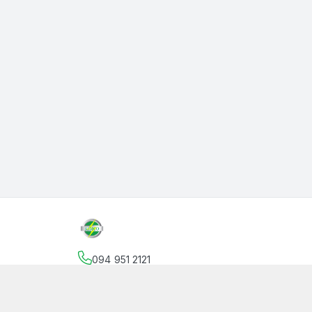
094 951 2121
Địa chỉ
:
145 Vườn Lài, Phường An Phú Đông, Hồ
facebook.com/thanphutung
094 951 2121