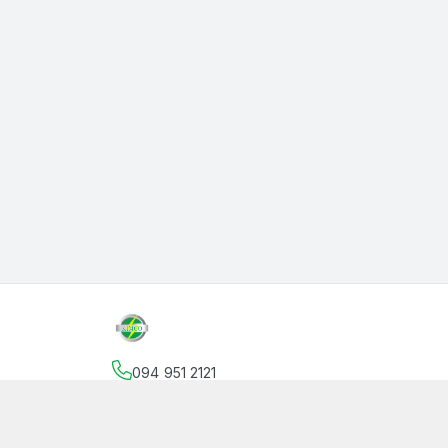
094 951 2121
Địa chỉ
:
145 Vườn Lài, Phường An Phú Đông, Hồ
facebook.com/thanphutung
094 951 2121