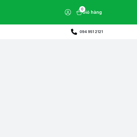
0
Giỏ hàng
094 951 2121