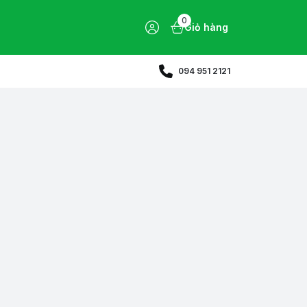
0
Giỏ hàng
094 951 2121