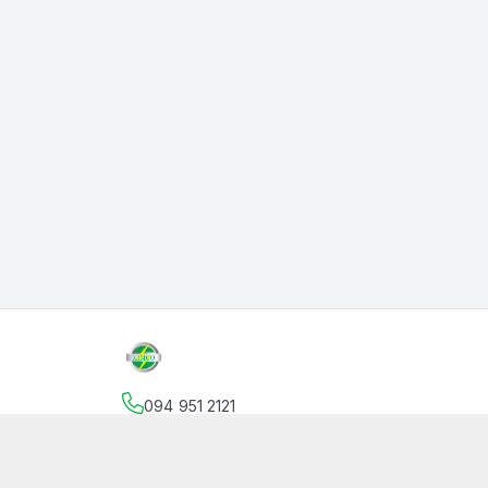
094 951 2121
Địa chỉ
:
145 Vườn Lài, Phường An Phú Đông, Hồ
facebook.com/thanphutung
094 951 2121