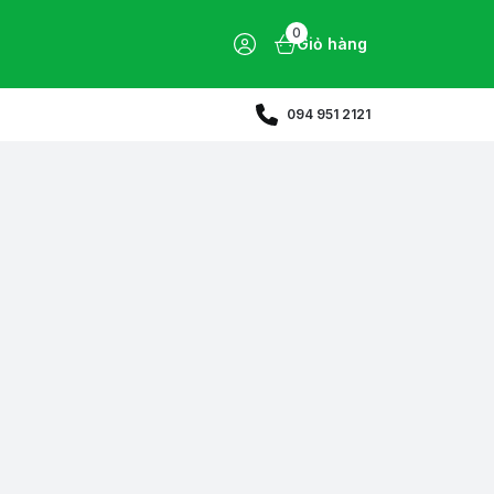
0
Giỏ hàng
094 951 2121