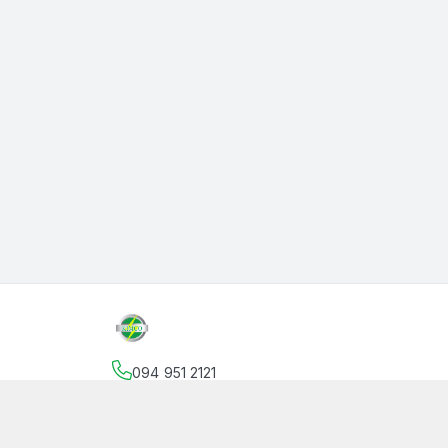
094 951 2121
Địa chỉ
:
145 Vườn Lài, Phường An Phú Đông, Hồ
facebook.com/thanphutung
094 951 2121