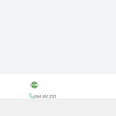
094 951 2121
Địa chỉ
:
145 Vườn Lài, Phường An Phú Đông, Hồ
facebook.com/thanphutung
094 951 2121