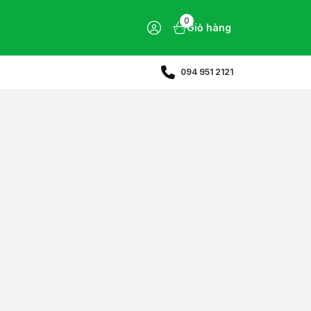
0
Giỏ hàng
094 951 2121