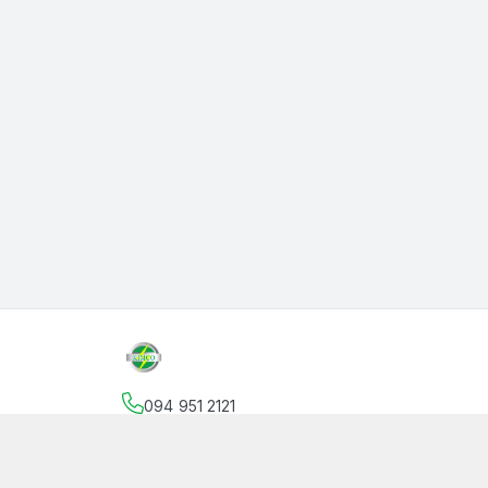
094 951 2121
Địa chỉ
:
145 Vườn Lài, Phường An Phú Đông, Hồ
facebook.com/thanphutung
094 951 2121