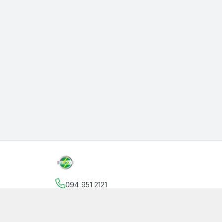
094 951 2121
Địa chỉ
:
145 Vườn Lài, Phường An Phú Đông, Hồ
facebook.com/thanphutung
094 951 2121