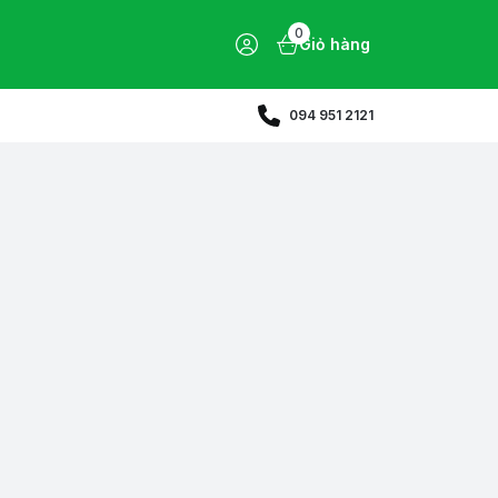
0
Giỏ hàng
094 951 2121