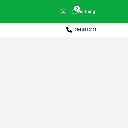
0
Giỏ hàng
094 951 2121