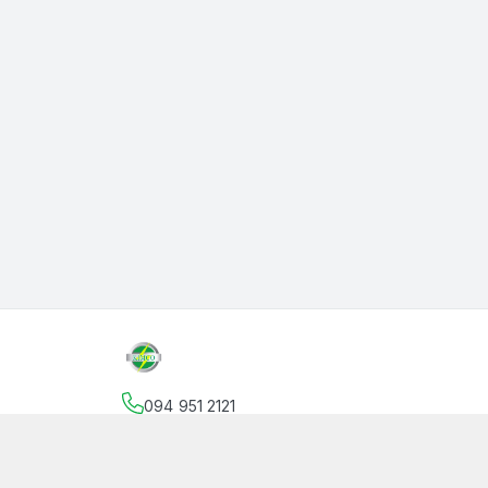
094 951 2121
Địa chỉ
:
145 Vườn Lài, Phường An Phú Đông, Hồ
facebook.com/thanphutung
094 951 2121