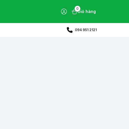
0
Giỏ hàng
094 951 2121