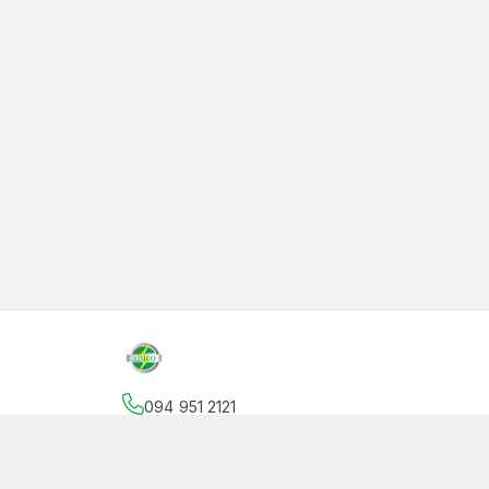
094 951 2121
Địa chỉ
:
145 Vườn Lài, Phường An Phú Đông, Hồ
facebook.com/thanphutung
094 951 2121