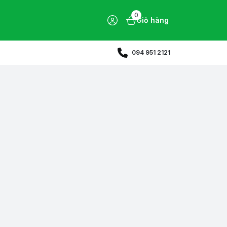
0
Giỏ hàng
094 951 2121