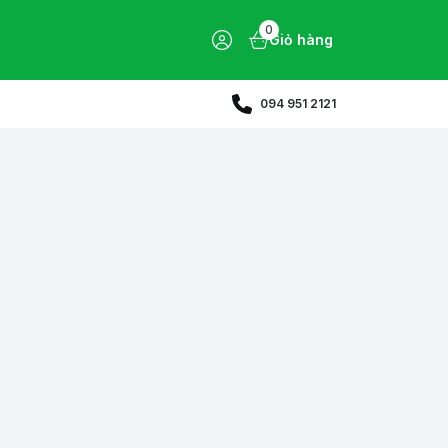
0
Giỏ hàng
094 951 2121