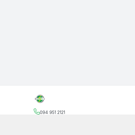
094 951 2121
Địa chỉ
:
145 Vườn Lài, Phường An Phú Đông, Hồ
facebook.com/thanphutung
094 951 2121