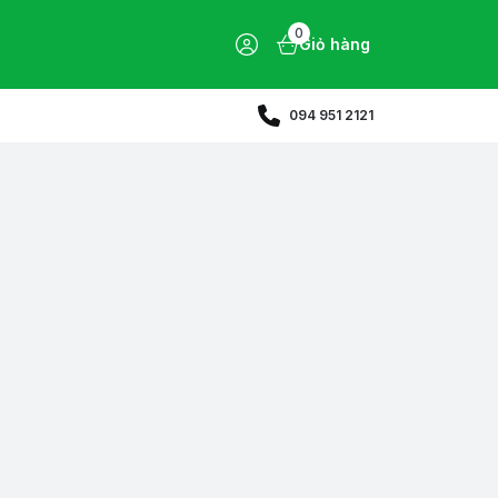
0
Giỏ hàng
094 951 2121