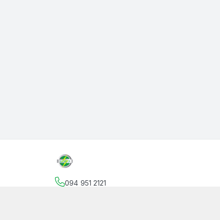
094 951 2121
Địa chỉ
:
145 Vườn Lài, Phường An Phú Đông, Hồ
facebook.com/thanphutung
094 951 2121