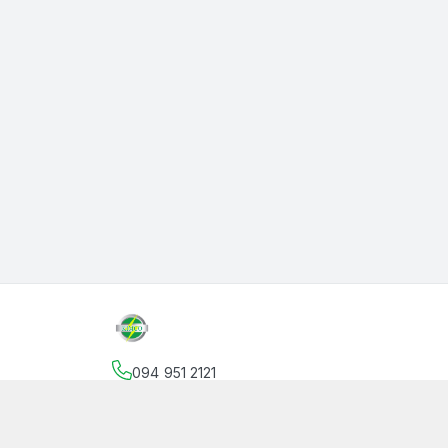
094 951 2121
Địa chỉ
:
145 Vườn Lài, Phường An Phú Đông, Hồ
facebook.com/thanphutung
094 951 2121