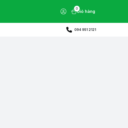
0
Giỏ hàng
094 951 2121