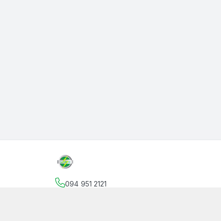
094 951 2121
Địa chỉ
:
145 Vườn Lài, Phường An Phú Đông, Hồ
facebook.com/thanphutung
094 951 2121