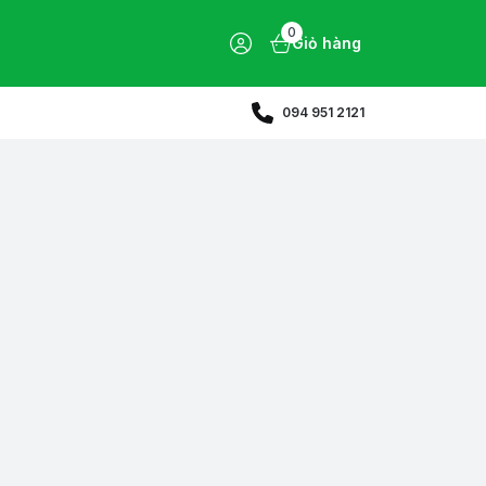
0
Giỏ hàng
094 951 2121