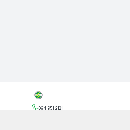
094 951 2121
Địa chỉ
:
145 Vườn Lài, Phường An Phú Đông, Hồ
facebook.com/thanphutung
094 951 2121