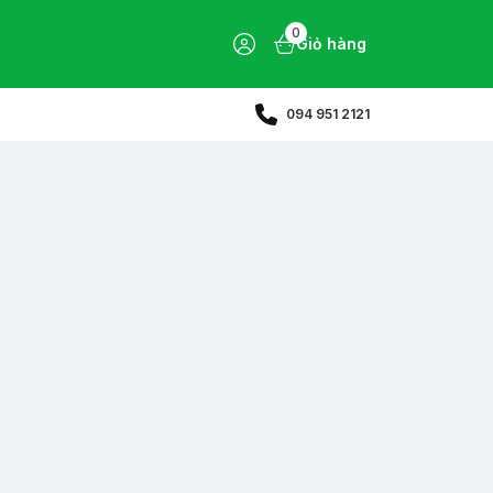
0
Giỏ hàng
094 951 2121