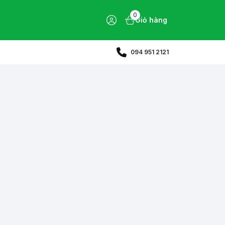
0
Giỏ hàng
094 951 2121