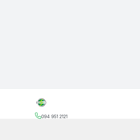
094 951 2121
Địa chỉ
:
145 Vườn Lài, Phường An Phú Đông, Hồ
facebook.com/thanphutung
094 951 2121