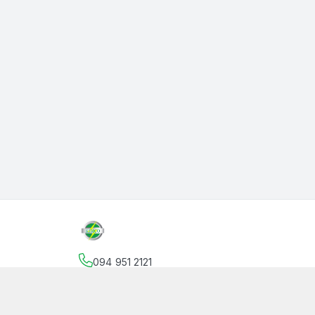
094 951 2121
Địa chỉ
:
145 Vườn Lài, Phường An Phú Đông, Hồ
facebook.com/thanphutung
094 951 2121