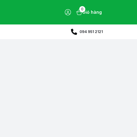
0
Giỏ hàng
094 951 2121