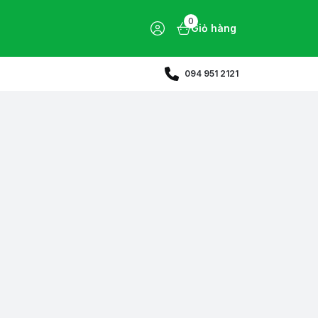
0
Giỏ hàng
094 951 2121