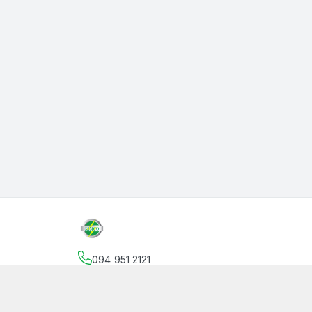
094 951 2121
Địa chỉ
:
145 Vườn Lài, Phường An Phú Đông, Hồ
facebook.com/thanphutung
094 951 2121