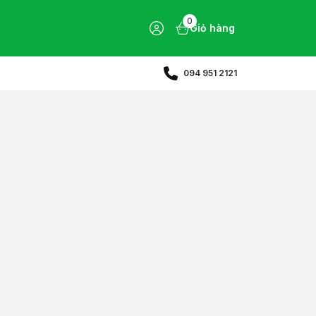
0
Giỏ hàng
094 951 2121