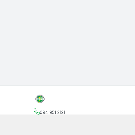
094 951 2121
Địa chỉ
:
145 Vườn Lài, Phường An Phú Đông, Hồ
facebook.com/thanphutung
094 951 2121