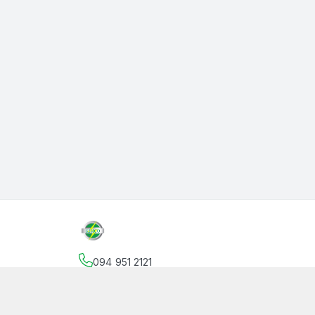
094 951 2121
Địa chỉ
:
145 Vườn Lài, Phường An Phú Đông, Hồ
facebook.com/thanphutung
094 951 2121