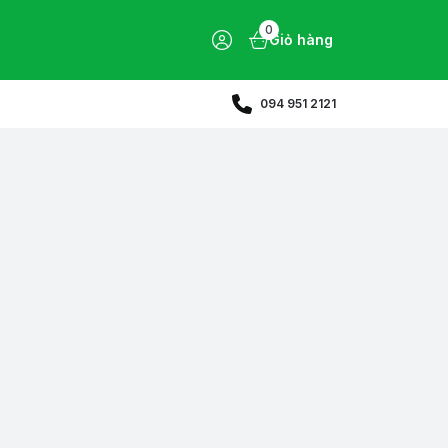
0
Giỏ hàng
094 951 2121