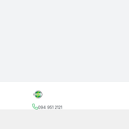
094 951 2121
Địa chỉ
:
145 Vườn Lài, Phường An Phú Đông, Hồ
facebook.com/thanphutung
094 951 2121