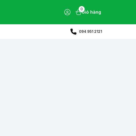
0
Giỏ hàng
094 951 2121