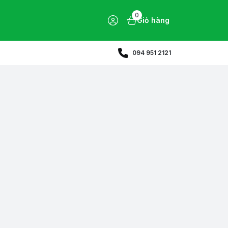
0
Giỏ hàng
094 951 2121